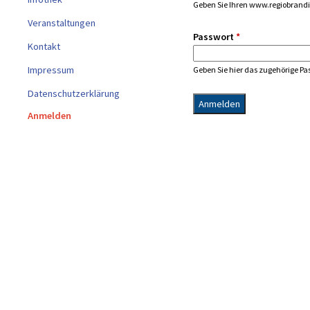
T
Geben Sie Ihren www.regiobrand
-
Veranstaltungen
R
Passwort
*
Kontakt
E
I
Impressum
Geben Sie hier das zugehörige Pa
T
Datenschutzerklärung
E
R
Anmelden