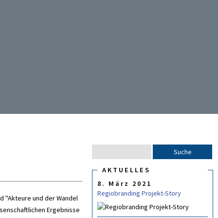
S
S
u
U
C
AKTUELLES
c
H
8. März 2021
F
h
O
Regiobranding Projekt-Story
e
nd "Akteure und der Wandel
R
M
issenschaftlichen Ergebnisse
U