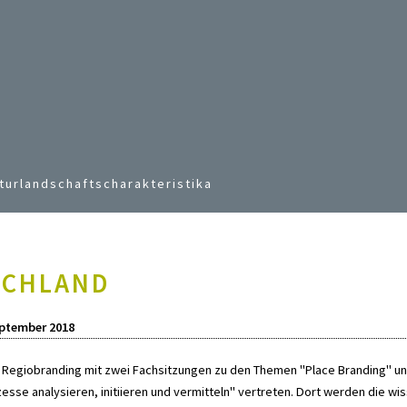
Jump to navigation
turlandschaftscharakteristika
SCHLAND
eptember 2018
t Regiobranding mit zwei Fachsitzungen zu den Themen "Place Branding" u
zesse analysieren, initiieren und vermitteln" vertreten. Dort werden die w