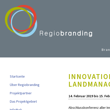
Bran
INNOVATIO
Startseite
LANDMANAG
Über Regiobranding
Projektpartner
14. Februar 2019
bis
15. Feb
Das Projektgebiet
Abschlusskonferenz aller In
Infothek