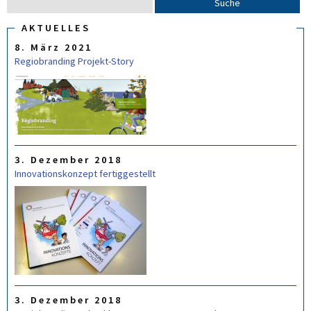
S
S
u
U
C
AKTUELLES
c
H
8. März 2021
F
h
O
Regiobranding Projekt-Story
e
R
M
U
L
A
R
3. Dezember 2018
Innovationskonzept fertiggestellt
3. Dezember 2018