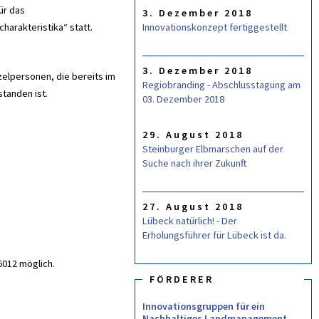
L
ür das
3. Dezember 2018
A
R
arakteristika“ statt.
Innovationskonzept fertiggestellt
3. Dezember 2018
zelpersonen, die bereits im
Regiobranding - Abschlusstagung am
standen ist.
03. Dezember 2018
29. August 2018
Steinburger Elbmarschen auf der
Suche nach ihrer Zukunft
27. August 2018
Lübeck natürlich! - Der
Erholungsführer für Lübeck ist da.
6012 möglich.
FÖRDERER
Innovationsgruppen für ein
Nachhaltiges Landmanagement