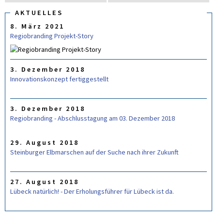
u
U
C
AKTUELLES
c
H
8. März 2021
F
h
O
Regiobranding Projekt-Story
e
R
M
U
L
3. Dezember 2018
A
R
Innovationskonzept fertiggestellt
3. Dezember 2018
Regiobranding - Abschlusstagung am 03. Dezember 2018
29. August 2018
Steinburger Elbmarschen auf der Suche nach ihrer Zukunft
27. August 2018
Lübeck natürlich! - Der Erholungsführer für Lübeck ist da.