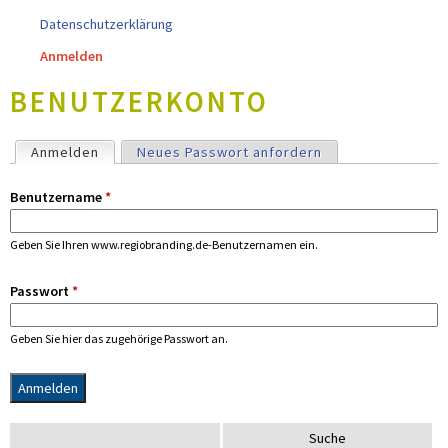
Datenschutzerklärung
Anmelden
BENUTZERKONTO
H
Anmelden
(aktiver Reiter)
Neues Passwort anfordern
A
U
Benutzername
*
P
T
Geben Sie Ihren www.regiobranding.de-Benutzernamen ein.
-
R
Passwort
*
E
I
Geben Sie hier das zugehörige Passwort an.
T
E
R
S
S