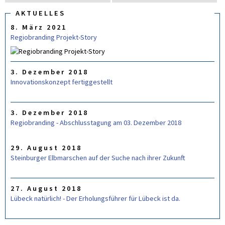
u
U
C
AKTUELLES
c
H
8. März 2021
F
h
O
Regiobranding Projekt-Story
e
R
M
U
L
3. Dezember 2018
A
R
Innovationskonzept fertiggestellt
3. Dezember 2018
Regiobranding - Abschlusstagung am 03. Dezember 2018
29. August 2018
Steinburger Elbmarschen auf der Suche nach ihrer Zukunft
27. August 2018
Lübeck natürlich! - Der Erholungsführer für Lübeck ist da.