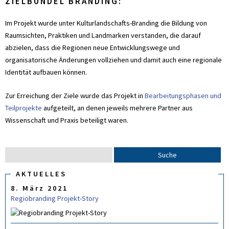
ZIELBÜNDEL BRANDING:
Im Projekt wurde unter Kulturlandschafts-Branding die Bildung von
Raumsichten, Praktiken und Landmarken verstanden, die darauf
abzielen, dass die Regionen neue Entwicklungswege und
organisatorische Änderungen vollziehen und damit auch eine regionale
Identität aufbauen können.
Zur Erreichung der Ziele wurde das Projekt in
Bearbeitungsphasen und
Teilprojekte
aufgeteilt, an denen jeweils mehrere Partner aus
Wissenschaft und Praxis beteiligt waren.
S
S
u
U
C
AKTUELLES
c
H
8. März 2021
F
h
O
Regiobranding Projekt-Story
e
R
M
U
L